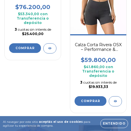
$76.200,00
$53.340,00
con
Transferencia o
depósito
3
cuotas sin interés de
$25.400,00
Calza Corta Rivera OSX
COMPRAR
– Performance &
Comfort
$59.800,00
$41.860,00
con
Transferencia o
depósito
3
cuotas sin interés de
$19.933,33
COMPRAR
Al navegar por este sitio
aceptás el uso de cookies
para
ENTENDIDO
agilizar tu experiencia de compra.