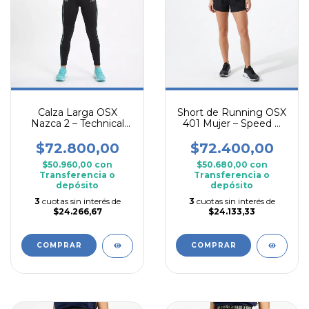
Calza Larga OSX
Short de Running OSX
Nazca 2 – Technical
401 Mujer – Speed &
Compression Edition
Light
$72.800,00
$72.400,00
$50.960,00
con
$50.680,00
con
Transferencia o
Transferencia o
depósito
depósito
3
cuotas sin interés de
3
cuotas sin interés de
$24.266,67
$24.133,33
COMPRAR
COMPRAR