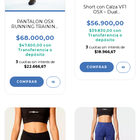
Short con Calza VF1
OSX – Dual
Performance Series
PANTALON OSX
$56.900,00
RUNNING TRAINING
$39.830,00
con
GIBRALTAR
Transferencia o
$68.000,00
depósito
$47.600,00
con
3
cuotas sin interés de
Transferencia o
$18.966,67
depósito
3
cuotas sin interés de
$22.666,67
COMPRAR
COMPRAR