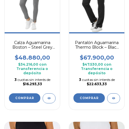
Calza Aguamarina
Pantalón Aguamarina
Boston – Steel Grey
Thermo Block – Black
Edition
Heat Performance
$48.880,00
$67.900,00
$34.216,00
con
$47.530,00
con
Transferencia o
Transferencia o
depósito
depósito
3
cuotas sin interés de
3
cuotas sin interés de
$16.293,33
$22.633,33
COMPRAR
COMPRAR