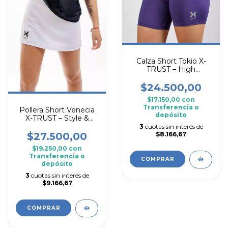
Calza Short Tokio X-
TRUST – High
Compression Training
$24.500,00
$17.150,00
con
Transferencia o
Pollera Short Venecia
depósito
X-TRUST – Style &
Performance
3
cuotas sin interés de
$27.500,00
$8.166,67
$19.250,00
con
Transferencia o
COMPRAR
depósito
3
cuotas sin interés de
$9.166,67
COMPRAR