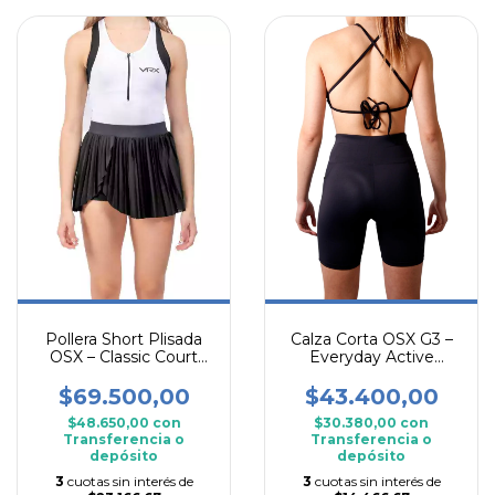
Pollera Short Plisada
Calza Corta OSX G3 –
OSX – Classic Court
Everyday Active
Style
Training
$69.500,00
$43.400,00
$48.650,00
con
$30.380,00
con
Transferencia o
Transferencia o
depósito
depósito
3
cuotas sin interés de
3
cuotas sin interés de